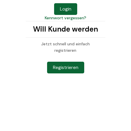
Kennwort vergessen?
Will Kunde werden
M
i
Jetzt schnell und einfach
registrieren
t
M
y
Registrieren
H
o
m
e
R
o
a
s