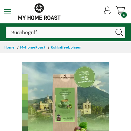
0
Home
MyHomeRoast
Rohkaffeebohnen