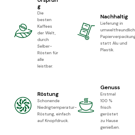
Ursprun
g
Die
Nachhaltig
besten
Lieferung in
Kaffees
umweltfreundlich
der Welt,
Papierverpackung
durch
statt Alu und
Selber-
Plastik.
Rösten für
alle
leistbar.
Genuss
Röstung
Erstmal
Schonende
100 %
Niedrigtemperatur-
frisch
Röstung, einfach
geröstet
auf Knopfdruck.
zu Hause
genießen.