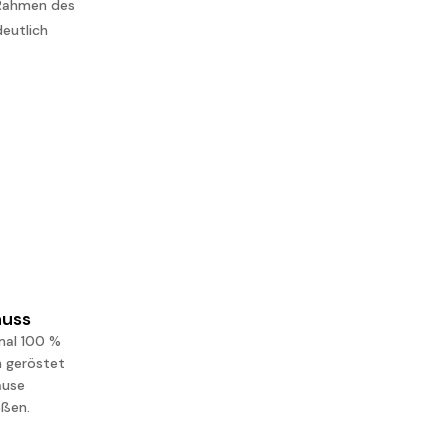
 Rahmen des
deutlich
uss
mal 100 %
h geröstet
ause
eßen.