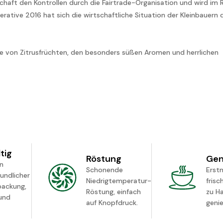
schaft den Kontrollen durch die Fairtrade-Organisation und wird im
ative 2016 hat sich die wirtschaftliche Situation der Kleinbauern 
ure von Zitrusfrüchten, den besonders süßen Aromen und herrlichen
tig
Röstung
Gen
in
Schonende
Erst
undlicher
Niedrigtemperatur-
frisc
packung,
Röstung, einfach
zu H
 und
auf Knopfdruck.
geni