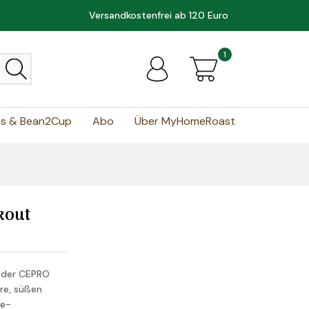
Versandkostenfrei ab 120 Euro
1
ks & Bean2Cup
Abo
Über MyHomeRoast
kout
n der CEPRO
re, süßen
de-