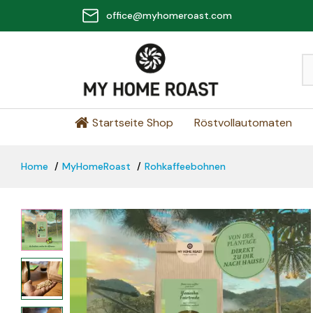
office@myhomeroast.com
Startseite Shop
Röstvollautomaten
Home
MyHomeRoast
Rohkaffeebohnen